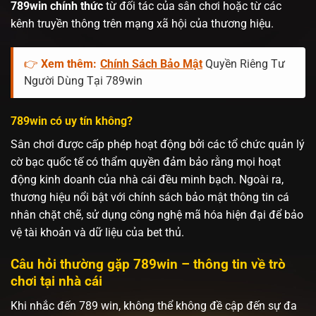
789win chính thức
từ đối tác của sân chơi hoặc từ các
kênh truyền thông trên mạng xã hội của thương hiệu.
👉
Xem thêm:
Chính Sách Bảo Mật
Quyền Riêng Tư
Người Dùng Tại 789win
789win có uy tín không?
Sân chơi được cấp phép hoạt động bởi các tổ chức quản lý
cờ bạc quốc tế có thẩm quyền đảm bảo rằng mọi hoạt
động kinh doanh của nhà cái đều minh bạch. Ngoài ra,
thương hiệu nổi bật với chính sách bảo mật thông tin cá
nhân chặt chẽ, sử dụng công nghệ mã hóa hiện đại để bảo
vệ tài khoản và dữ liệu của bet thủ.
Câu hỏi thường gặp 789win – thông tin về trò
chơi tại nhà cái
Khi nhắc đến 789 win, không thể không đề cập đến sự đa