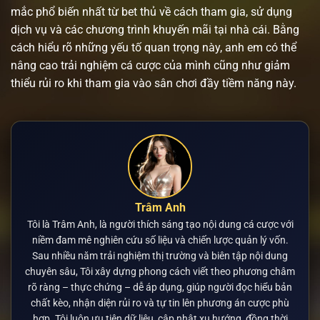
mắc phổ biến nhất từ bet thủ về cách tham gia, sử dụng
dịch vụ và các chương trình khuyến mãi tại nhà cái. Bằng
cách hiểu rõ những yếu tố quan trọng này, anh em có thể
nâng cao trải nghiệm cá cược của mình cũng như giảm
thiểu rủi ro khi tham gia vào sân chơi đầy tiềm năng này.
Trâm Anh
Tôi là Trâm Anh, là người thích sáng tạo nội dung cá cược với
niềm đam mê nghiên cứu số liệu và chiến lược quản lý vốn.
Sau nhiều năm trải nghiệm thị trường và biên tập nội dung
chuyên sâu, Tôi xây dựng phong cách viết theo phương châm
rõ ràng – thực chứng – dễ áp dụng, giúp người đọc hiểu bản
chất kèo, nhận diện rủi ro và tự tin lên phương án cược phù
hợp. Tôi luôn ưu tiên dữ liệu, cập nhật xu hướng, đồng thời