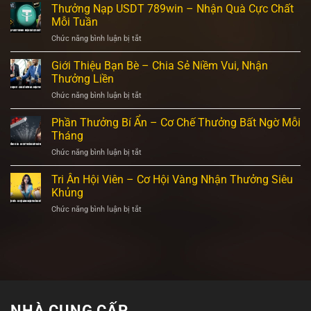
Dẫn
Thưởng Nạp USDT 789win – Nhận Quà Cực Chất
cực
Đủ
Cài
dễ,
Mỗi Tuần
Đặt
thưởng
ở
Chức năng bình luận bị tắt
1.1.1.1
liền
Thưởng
–
tay
Nạp
Giới Thiệu Bạn Bè – Chia Sẻ Niềm Vui, Nhận
Truy
USDT
Cập
Thưởng Liền
789win
Mượt
ở
Chức năng bình luận bị tắt
–
Mà,
Giới
Nhận
An
Thiệu
Phần Thưởng Bí Ẩn – Cơ Chế Thưởng Bất Ngờ Mỗi
Quà
Toàn
Bạn
Cực
Tháng
Bè
Chất
ở
Chức năng bình luận bị tắt
–
Mỗi
Phần
Chia
Tuần
Thưởng
Tri Ân Hội Viên – Cơ Hội Vàng Nhận Thưởng Siêu
Sẻ
Bí
Niềm
Khủng
Ẩn
Vui,
ở
Chức năng bình luận bị tắt
–
Nhận
Tri
Cơ
Thưởng
Ân
Chế
Liền
Hội
Thưởng
Viên
Bất
–
Ngờ
Cơ
Mỗi
Hội
Tháng
Vàng
NHÀ CUNG CẤP