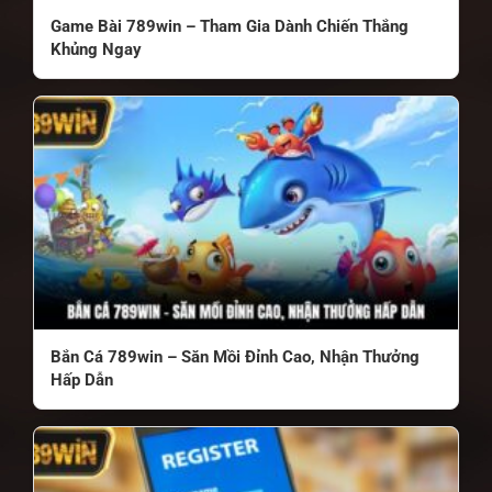
Game Bài 789win – Tham Gia Dành Chiến Thắng
Khủng Ngay
Bắn Cá 789win – Săn Mồi Đỉnh Cao, Nhận Thưởng
Hấp Dẫn