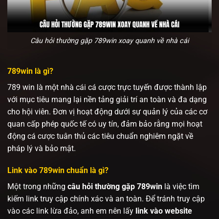
Câu hỏi thường gặp 789win xoay quanh về nhà cái
789win là gì?
789 win là một nhà cái cá cược trực tuyến được thành lập
với mục tiêu mang lại nền tảng giải trí an toàn và đa dạng
cho hội viên. Đơn vị hoạt động dưới sự quản lý của các cơ
quan cấp phép quốc tế có uy tín, đảm bảo rằng mọi hoạt
động cá cược tuân thủ các tiêu chuẩn nghiêm ngặt về
pháp lý và bảo mật.
Link vào 789win chuẩn là gì?
Một trong những
câu hỏi thường gặp 789win
là việc tìm
kiếm link truy cập chính xác và an toàn. Để tránh truy cập
vào các link lừa đảo, anh em nên lấy
link vào website