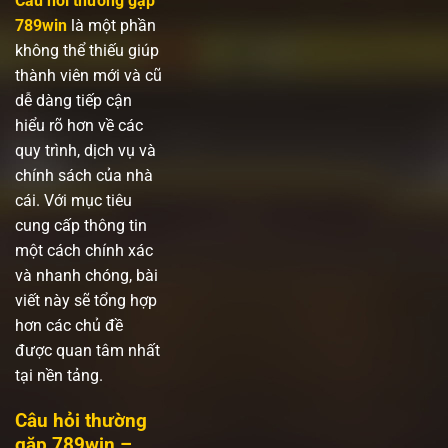
Câu hỏi thường gặp
789win
là một phần
không thể thiếu giúp
thành viên mới và cũ
dễ dàng tiếp cận
hiểu rõ hơn về các
quy trình, dịch vụ và
chính sách của nhà
cái. Với mục tiêu
cung cấp thông tin
một cách chính xác
và nhanh chóng, bài
viết này sẽ tổng hợp
hơn các chủ đề
được quan tâm nhất
tại nền tảng.
Câu hỏi thường
gặp 789win –