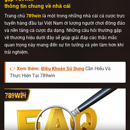
thông tin chung về nhà cái
Trang chủ
789win
là một trong những nhà cái cá cược trực
tuyến hàng đầu tại Việt Nam ới lượng người chơi đông đảo
và nền tảng cá cược đa dạng. Những câu hỏi thường gặp
về thương hiệu dưới đây sẽ giúp giải đáp các thắc mắc
quan trọng này mang đến sự tin tưởng và yên tâm hơn khi
trải nghiệm.
👉
Xem thêm:
Điều Khoản Sử Dụng
Cần Hiểu Và
Thực Hiện Tại 789win