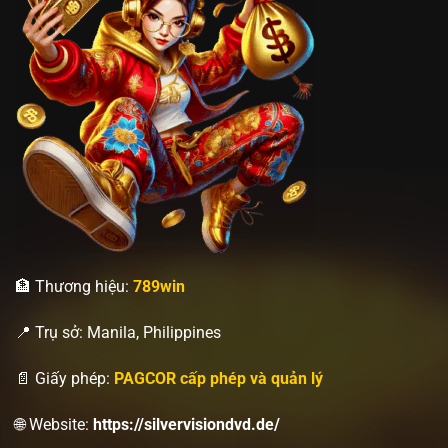
🏦 Thương hiệu:
789win
📍 Trụ sở: Manila, Philippines
📄 Giấy phép:
PAGCOR cấp phép và quản lý
🌐 Website:
https://silvervisiondvd.de/