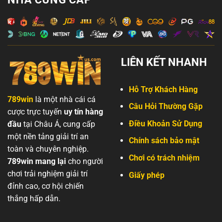
Nhận
Thưởng
Siêu
Khủng
LIÊN KẾT NHANH
Hỗ Trợ Khách Hàng
789win
là một nhà cái cá
Câu Hỏi Thường Gặp
cược trực tuyến
uy tín hàng
Điều Khoản Sử Dụng
đầu
tại Châu Á, cung cấp
một nền tảng giải trí an
Chính sách bảo mật
toàn và chuyên nghiệp.
Chơi có trách nhiệm
789win mang lại
cho người
chơi trải nghiệm giải trí
Giấy phép
đỉnh cao, cơ hội chiến
thắng hấp dẫn.