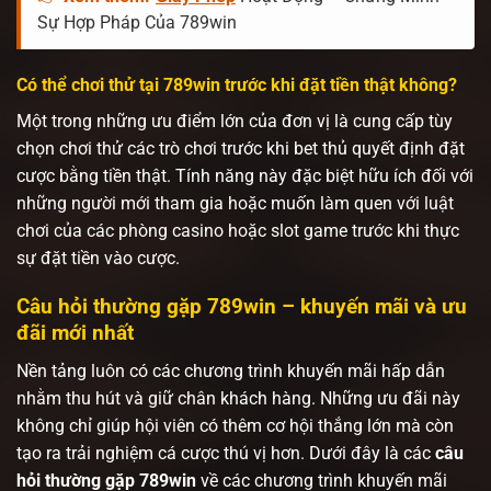
Sự Hợp Pháp Của 789win
Có thể chơi thử tại 789win trước khi đặt tiền thật không?
Một trong những ưu điểm lớn của đơn vị là cung cấp tùy
chọn chơi thử các trò chơi trước khi bet thủ quyết định đặt
cược bằng tiền thật. Tính năng này đặc biệt hữu ích đối với
những người mới tham gia hoặc muốn làm quen với luật
chơi của các phòng casino hoặc slot game trước khi thực
sự đặt tiền vào cược.
Câu hỏi thường gặp 789win – khuyến mãi và ưu
đãi mới nhất
Nền tảng luôn có các chương trình khuyến mãi hấp dẫn
nhằm thu hút và giữ chân khách hàng. Những ưu đãi này
không chỉ giúp hội viên có thêm cơ hội thắng lớn mà còn
tạo ra trải nghiệm cá cược thú vị hơn. Dưới đây là các
câu
hỏi thường gặp 789win
về các chương trình khuyến mãi